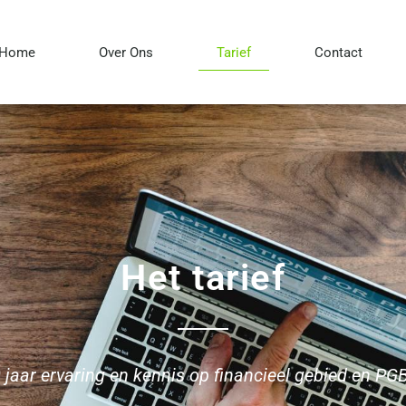
Home
Over Ons
Tarief
Contact
Het tarief
jaar ervaring en kennis op financieel gebied en PG