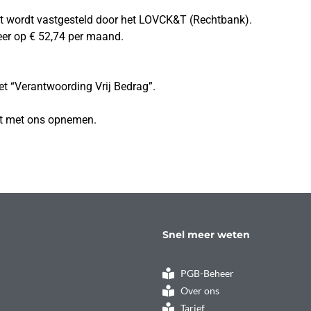
 dat wordt vastgesteld door het LOVCK&T (Rechtbank).
eer op € 52,74 per maand.
t “Verantwoording Vrij Bedrag”.
ct met ons opnemen.
Snel meer weten
PGB-Beheer
Over ons
Tarief